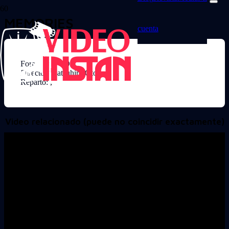
MEMORIES
cuenta
Formato: DVD
Director: Katsuhiro Otomo
Reparto: ,
Video relacionado (puede no coincidir exactamente)