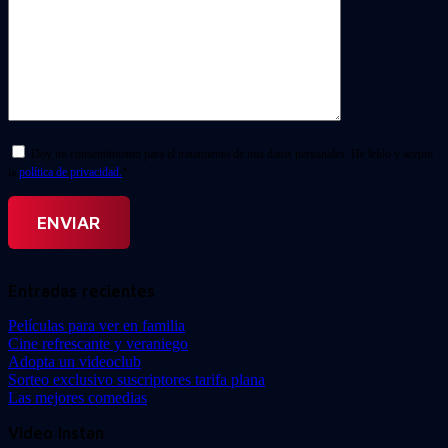
Doy mi consentimiento para el tratamiento de mis datos personales. He leído y acepto
la
política de privacidad.
*
Entradas recientes
Películas para ver en familia
Cine refrescante y veraniego
Adopta un videoclub
Sorteo exclusivo suscriptores tarifa plana
Las mejores comedias
Video Instan