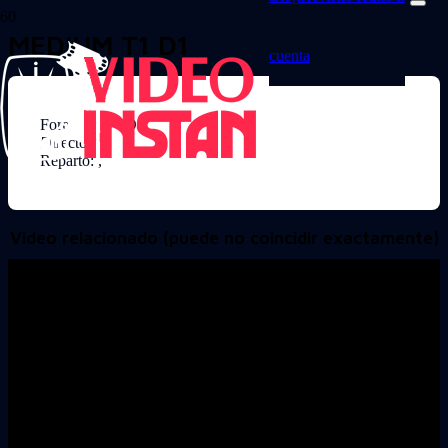
MEDIUM T1 D1
cuenta
Formato: DVD
Director:
Reparto: ,
Video relacionado (puede no coincidir exactamente)