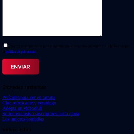
Doy mi consentimiento para el tratamiento de mis datos personales. He leído y acepto
la
política de privacidad.
*
Entradas recientes
Películas para ver en familia
Cine refrescante y veraniego
Adopta un videoclub
Sorteo exclusivo suscriptores tarifa plana
Las mejores comedias
Video Instan