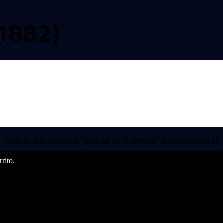
1882)
Video relacionado (puede no coincidir exactamente)
rito.