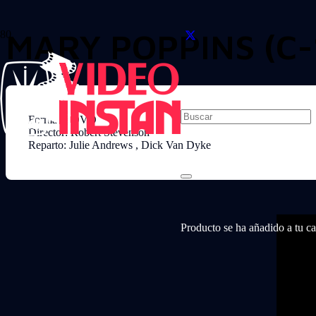
MARY POPPINS (C-
Formato: DVD
Director: Robert Stevenson
Reparto: Julie Andrews , Dick Van Dyke
Producto
se ha añadido a tu car