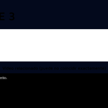
E 3
Video relacionado (puede no coincidir exactamente)
rito.