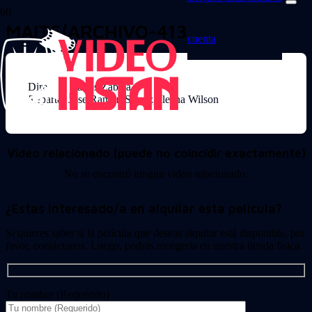
MAITE(ARCHIVO-4137)
cuenta
Director: Carlos Zabala
Reparto: Jose Ramon Soroiz, Ileana Wilson
Video relacionado (puede no coincidir exactamente)
No se encontró ningún video relacionado.
¿Estas interesado/a en alquilar esta película?
Si quieres saber si la película que deseas alquilar está disponible, por
favor, contáctanos. Luego, podrás recogerla en nuestra tienda física.
Tu nombre (Requerido)