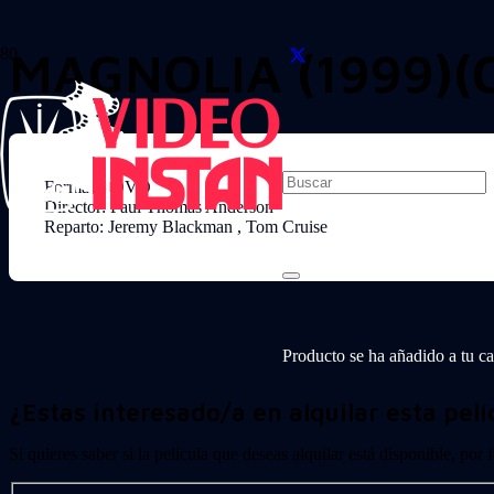
MAGNOLIA (1999)(
Formato: DVD
Director: Paul Thomas Anderson
Reparto: Jeremy Blackman , Tom Cruise
Producto
se ha añadido a tu car
¿Estas interesado/a en alquilar esta pelí
Si quieres saber si la película que deseas alquilar está disponible, por