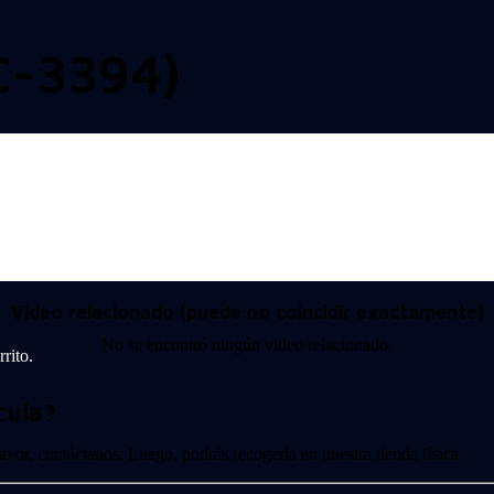
C-3394)
Video relacionado (puede no coincidir exactamente)
No se encontró ningún video relacionado.
rito.
cula?
 favor, contáctanos. Luego, podrás recogerla en nuestra tienda física.