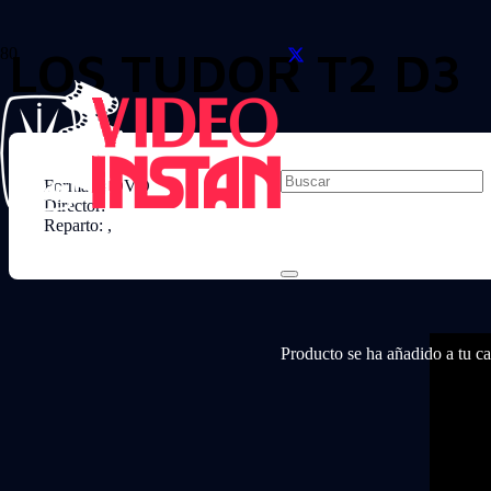
LOS TUDOR T2 D3
Formato: DVD
Director:
Reparto: ,
Producto
se ha añadido a tu car