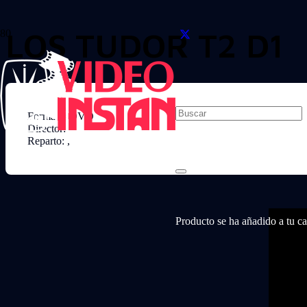
LOS TUDOR T2 D1
Formato: DVD
Director:
Reparto: ,
Producto
se ha añadido a tu car