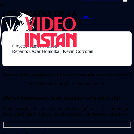
LOS PIRATAS DE LA
cuenta
BAHIA(ARCHIVO-1503)
Director: James Neilson
Reparto: Oscar Homolka , Kevin Corcoran
Video relacionado (puede no coincidir exactamente)
No se encontró ningún video relacionado.
¿Estas interesado/a en alquilar esta película?
Si quieres saber si la película que deseas alquilar está disponible, por
favor, contáctanos. Luego, podrás recogerla en nuestra tienda física.