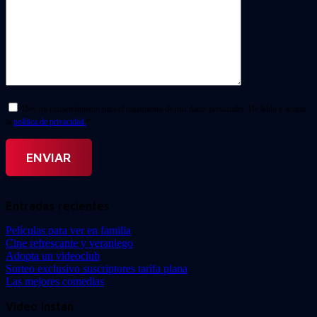
Doy mi consentimiento para el tratamiento de mis datos personales. He leído y acepto
la
política de privacidad.
*
Entradas recientes
Películas para ver en familia
Cine refrescante y veraniego
Adopta un videoclub
Sorteo exclusivo suscriptores tarifa plana
Las mejores comedias
Video Instan