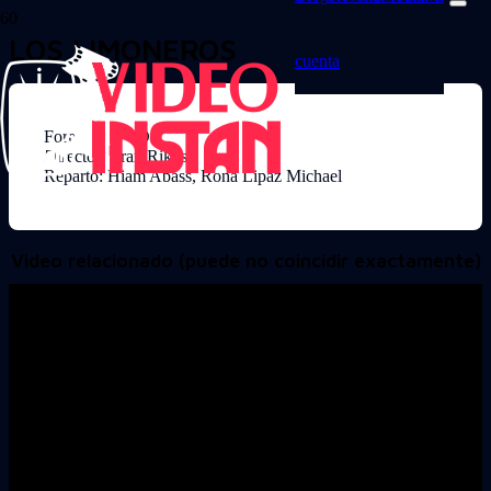
LOS LIMONEROS
cuenta
Formato: DVD
Director: Eran Riklis
Reparto: Hiam Abass, Rona Lipaz Michael
Video relacionado (puede no coincidir exactamente)