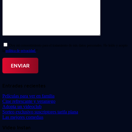
Doy mi consentimiento para el tratamiento de mis datos personales. He leído y acepto
la
política de privacidad.
*
Entradas recientes
Películas para ver en familia
Cine refrescante y veraniego
Adopta un videoclub
Sorteo exclusivo suscriptores tarifa plana
Las mejores comedias
Video Instan