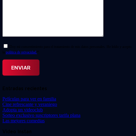
Doy mi consentimiento para el tratamiento de mis datos personales. He leído y acepto
la
política de privacidad.
*
Entradas recientes
Películas para ver en familia
Cine refrescante y veraniego
Adopta un videoclub
Sorteo exclusivo suscriptores tarifa plana
Las mejores comedias
Video Instan