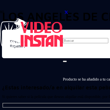
LOS ANGELES DE C
Director:
Reparto: ,
Producto
se ha añadido a tu car
¿Estas interesado/a en alquilar esta pelí
Si quieres saber si la película que deseas alquilar está disponible, por