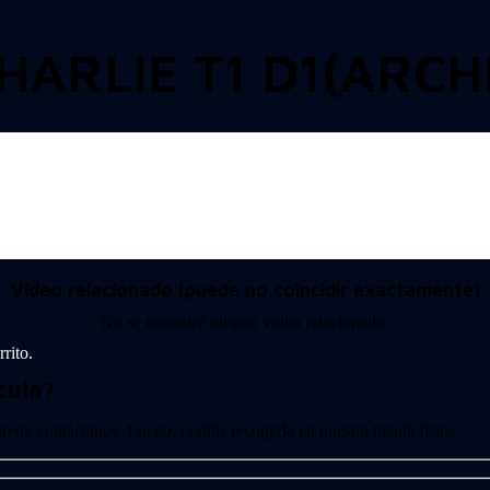
HARLIE T1 D1(ARCH
Video relacionado (puede no coincidir exactamente)
No se encontró ningún video relacionado.
rito.
cula?
 favor, contáctanos. Luego, podrás recogerla en nuestra tienda física.