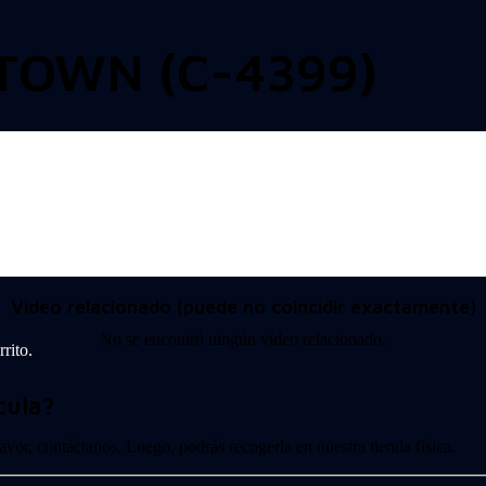
TOWN (C-4399)
Video relacionado (puede no coincidir exactamente)
No se encontró ningún video relacionado.
rito.
cula?
 favor, contáctanos. Luego, podrás recogerla en nuestra tienda física.