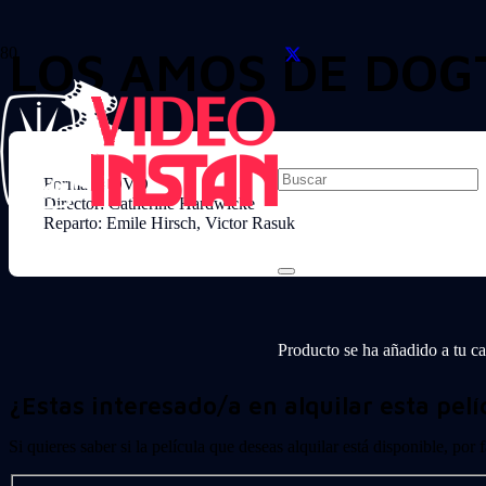
LOS AMOS DE DOG
Formato: DVD
Director: Catherine Hardwicke
Reparto: Emile Hirsch, Victor Rasuk
Producto
se ha añadido a tu car
¿Estas interesado/a en alquilar esta pelí
Si quieres saber si la película que deseas alquilar está disponible, por