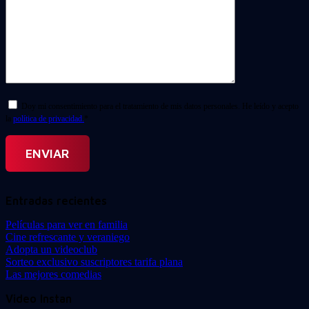
Doy mi consentimiento para el tratamiento de mis datos personales. He leído y acepto
la
política de privacidad.
*
Entradas recientes
Películas para ver en familia
Cine refrescante y veraniego
Adopta un videoclub
Sorteo exclusivo suscriptores tarifa plana
Las mejores comedias
Video Instan