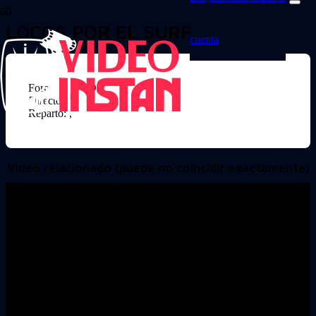
LOCOS POR EL SURF
cuenta
Formato: DVD
Director:
Reparto: ,
Video relacionado (puede no coincidir exactamente)