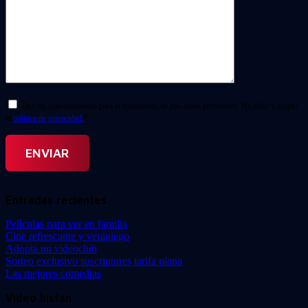
Doy mi consentimiento para el tratamiento de mis datos personales. He leído y acepto
la
política de privacidad.
*
Entradas recientes
Películas para ver en familia
Cine refrescante y veraniego
Adopta un videoclub
Sorteo exclusivo suscriptores tarifa plana
Las mejores comedias
Video Instan