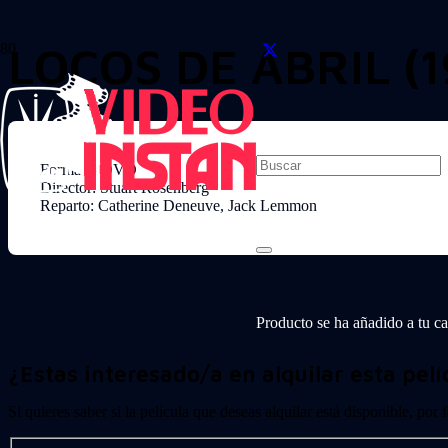
LOCOS DE ABRIL (1
Formato: DVD
Director: Stuart Rosenberg
Reparto: Catherine Deneuve, Jack Lemmon
Producto
se ha añadido a tu car
¿Estas interesado/a en alquilar esta pelí
Si quieres saber si la película que deseas alquilar está disponible, por