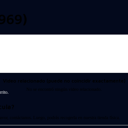
969)
Video relacionado (puede no coincidir exactamente)
No se encontró ningún video relacionado.
rito.
cula?
 favor, contáctanos. Luego, podrás recogerla en nuestra tienda física.