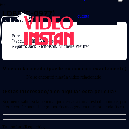
LOBO(C-0977)
cuenta
Formato: DVD
Director: Mike Nichols
Reparto: Jack Nicholson, Michelle Pfeiffer
Video relacionado (puede no coincidir exactamente)
No se encontró ningún video relacionado.
¿Estas interesado/a en alquilar esta película?
Si quieres saber si la película que deseas alquilar está disponible, por
favor, contáctanos. Luego, podrás recogerla en nuestra tienda física.
Tu nombre (Requerido)