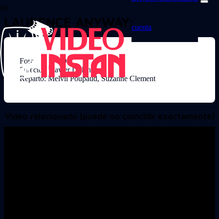
LAURENCE ANYWAYS
cuenta
Formato: DVD
Director: Xavier Dolan
Reparto: Melvil Poupaud, Suzanne Clement
Video relacionado (puede no coincidir exactamente)