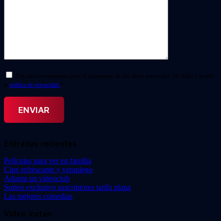
Doy mi consentimiento para el tratamiento de mis datos personales. He leído y acepto
la
política de privacidad.
*
Entradas recientes
Películas para ver en familia
Cine refrescante y veraniego
Adopta un videoclub
Sorteo exclusivo suscriptores tarifa plana
Las mejores comedias
Video Instan