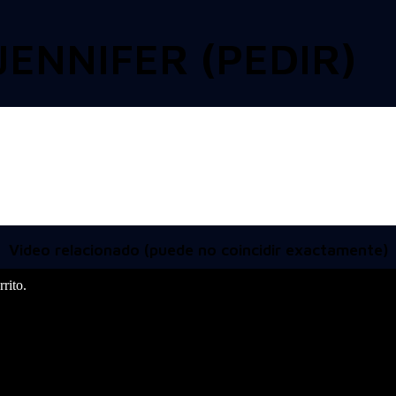
JENNIFER (PEDIR)
Video relacionado (puede no coincidir exactamente)
rito.