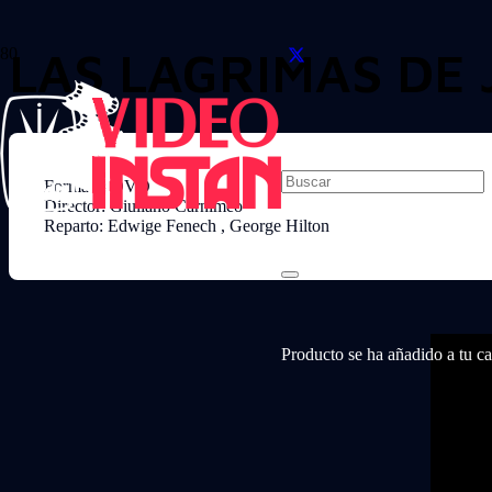
LAS LAGRIMAS DE 
Formato: DVD
Director: Giuliano Carnimeo
Reparto: Edwige Fenech , George Hilton
Producto
se ha añadido a tu car