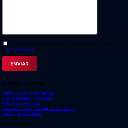
Doy mi consentimiento para el tratamiento de mis datos personales. He leído y acepto
la
política de privacidad.
*
Entradas recientes
Películas para ver en familia
Cine refrescante y veraniego
Adopta un videoclub
Sorteo exclusivo suscriptores tarifa plana
Las mejores comedias
Video Instan