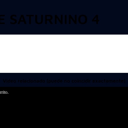
E SATURNINO 4
Video relacionado (puede no coincidir exactamente)
rito.