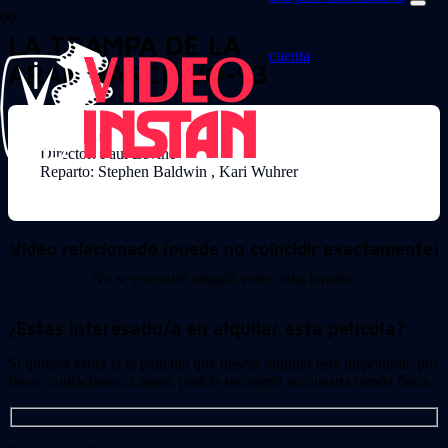
LA TRAMPA DE LA
cuenta
ARAÑA(ARCHIVO-9318)
Director: Paul Levine
Reparto: Stephen Baldwin , Kari Wuhrer
Video relacionado (puede no coincidir exactamente)
No se encontró ningún video relacionado.
¿Estas interesado/a en alquilar esta película?
Si quieres saber si la película que deseas alquilar está disponible, por
favor, contáctanos. Luego, podrás recogerla en nuestra tienda física.