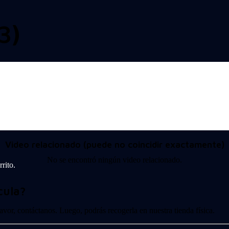
3)
Video relacionado (puede no coincidir exactamente)
No se encontró ningún video relacionado.
rito.
cula?
 favor, contáctanos. Luego, podrás recogerla en nuestra tienda física.