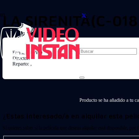
LA SIRENITA(C-018
Formato: DVD
Director:
Reparto: ,
Producto
se ha añadido a tu car
¿Estas interesado/a en alquilar esta pelí
Si quieres saber si la película que deseas alquilar está disponible, por