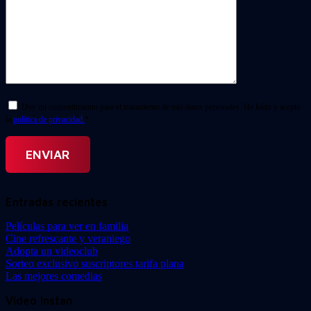
Doy mi consentimiento para el tratamiento de mis datos personales. He leído y acepto
la
política de privacidad.
*
Entradas recientes
Películas para ver en familia
Cine refrescante y veraniego
Adopta un videoclub
Sorteo exclusivo suscriptores tarifa plana
Las mejores comedias
Video Instan