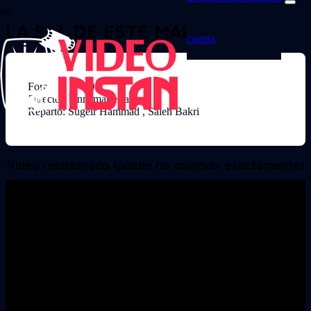
LA SAL DE ESTE MAR
cuenta
Formato: DVD
Director: Annemarie Jacir
Reparto: Sugeir Hammad , Saleh Bakri
Video relacionado (puede no coincidir exactamente)