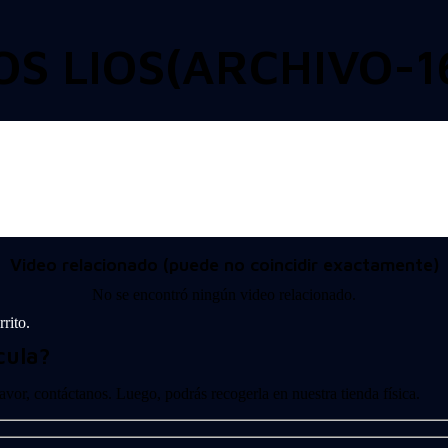
OS LIOS(ARCHIVO-1
Video relacionado (puede no coincidir exactamente)
No se encontró ningún video relacionado.
rito.
cula?
 favor, contáctanos. Luego, podrás recogerla en nuestra tienda física.