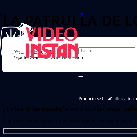
LA PATRULLA DE L
Director: Mollie Miller
Reparto: Sean Astin, Tin Thomerson
Producto
se ha añadido a tu car
¿Estas interesado/a en alquilar esta pelí
Si quieres saber si la película que deseas alquilar está disponible, por