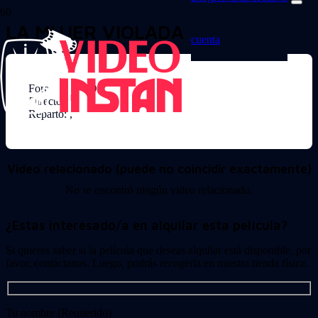
LA MUJER VIOLADA
cuenta
Formato: DVD
Director:
Reparto: ,
Video relacionado (puede no coincidir exactamente)
No se encontró ningún video relacionado.
¿Estas interesado/a en alquilar esta película?
Si quieres saber si la película que deseas alquilar está disponible, por
favor, contáctanos. Luego, podrás recogerla en nuestra tienda física.
Tu nombre (Requerido)