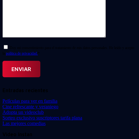
Doy mi consentimiento para el tratamiento de mis datos personales. He leído y acepto
la
política de privacidad.
*
Entradas recientes
Películas para ver en familia
Cine refrescante y veraniego
Adopta un videoclub
Sorteo exclusivo suscriptores tarifa plana
Las mejores comedias
Video Instan