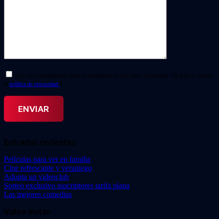
Doy mi consentimiento para el tratamiento de mis datos personales. He leído y acepto
la
política de privacidad.
*
Entradas recientes
Películas para ver en familia
Cine refrescante y veraniego
Adopta un videoclub
Sorteo exclusivo suscriptores tarifa plana
Las mejores comedias
Video Instan