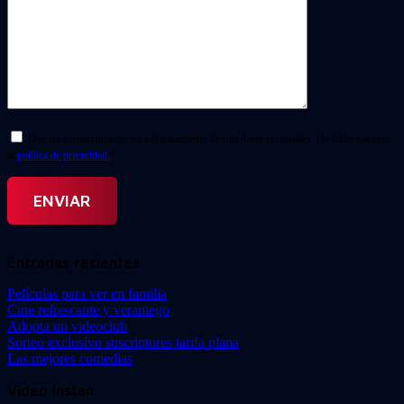
Doy mi consentimiento para el tratamiento de mis datos personales. He leído y acepto
la
política de privacidad.
*
Entradas recientes
Películas para ver en familia
Cine refrescante y veraniego
Adopta un videoclub
Sorteo exclusivo suscriptores tarifa plana
Las mejores comedias
Video Instan