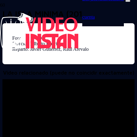
LA ISLA MINIMA (2014)
cuenta
Formato: DVD
Director: Alberto Rodriguez
Reparto: Javier Gutierrez, Raul Arevalo
Video relacionado (puede no coincidir exactamente)