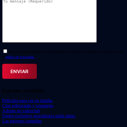
Doy mi consentimiento para el tratamiento de mis datos personales. He leído y acepto
la
política de privacidad.
*
Entradas recientes
Películas para ver en familia
Cine refrescante y veraniego
Adopta un videoclub
Sorteo exclusivo suscriptores tarifa plana
Las mejores comedias