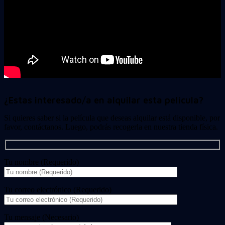
¿Estas interesado/a en alquilar esta película?
Si quieres saber si la película que deseas alquilar está disponible, por
favor, contáctanos. Luego, podrás recogerla en nuestra tienda física.
Tu nombre (Requerido)
Tu correo electrónico (Requerido)
Tu mensaje (Necesario)