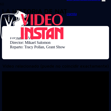
LA HISTORIA DE NATALEE
cuenta
HOLLOWAY
Formato: DVD
Director: Mikael Salomon
Reparto: Tracy Pollan, Grant Show
Video relacionado (puede no coincidir exactamente)