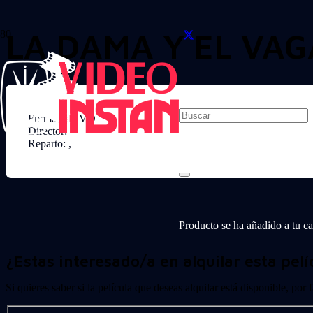
LA DAMA Y EL VA
Formato: DVD
Director:
Reparto: ,
Producto
se ha añadido a tu car
¿Estas interesado/a en alquilar esta pelí
Si quieres saber si la película que deseas alquilar está disponible, por