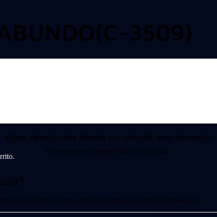
GABUNDO(C-3509)
Video relacionado (puede no coincidir exactamente)
No se encontró ningún video relacionado.
rito.
cula?
 favor, contáctanos. Luego, podrás recogerla en nuestra tienda física.