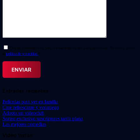
Doy mi consentimiento para el tratamiento de mis datos personales. He leído y acepto
la
política de privacidad.
*
Entradas recientes
Películas para ver en familia
Cine refrescante y veraniego
Adopta un videoclub
Sorteo exclusivo suscriptores tarifa plana
Las mejores comedias
Video Instan