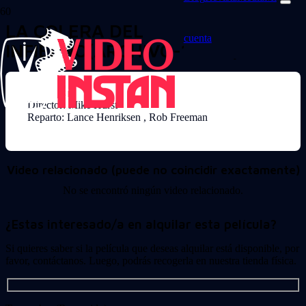
LA COLERA DEL
cuenta
INFIERNO(ARCHIVO-13897)
Director: Mike Hurst
Reparto: Lance Henriksen , Rob Freeman
Video relacionado (puede no coincidir exactamente)
No se encontró ningún video relacionado.
¿Estas interesado/a en alquilar esta película?
Si quieres saber si la película que deseas alquilar está disponible, por
favor, contáctanos. Luego, podrás recogerla en nuestra tienda física.