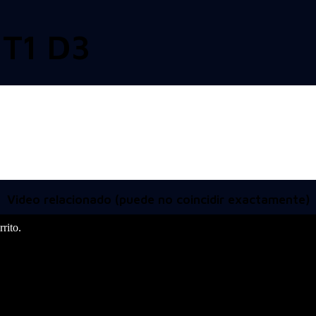
T1 D3
Video relacionado (puede no coincidir exactamente)
rito.