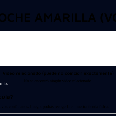
NOCHE AMARILLA (V
Video relacionado (puede no coincidir exactamente)
No se encontró ningún video relacionado.
rito.
cula?
 favor, contáctanos. Luego, podrás recogerla en nuestra tienda física.