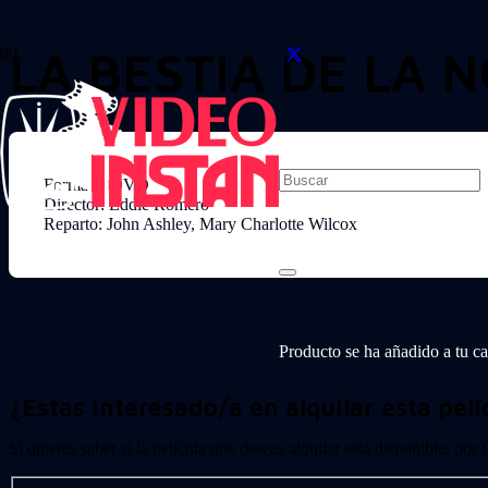
LA BESTIA DE LA 
Formato: DVD
Director: Eddie Romero
Reparto: John Ashley, Mary Charlotte Wilcox
Producto
se ha añadido a tu car
¿Estas interesado/a en alquilar esta pelí
Si quieres saber si la película que deseas alquilar está disponible, por