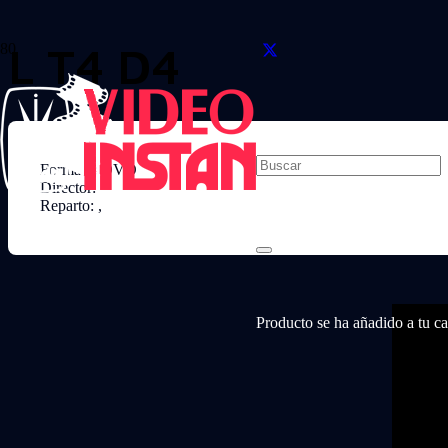
L T4 D4
Formato: DVD
Director:
Reparto: ,
Producto
se ha añadido a tu car