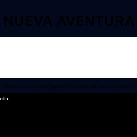
 NUEVA AVENTURA 
Video relacionado (puede no coincidir exactamente)
rito.