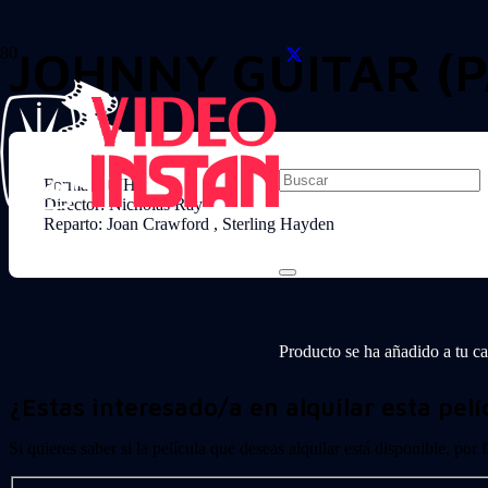
JOHNNY GUITAR (PA
Formato: VHS
Director: Nicholas Ray
Reparto: Joan Crawford , Sterling Hayden
Producto
se ha añadido a tu car
¿Estas interesado/a en alquilar esta pelí
Si quieres saber si la película que deseas alquilar está disponible, por