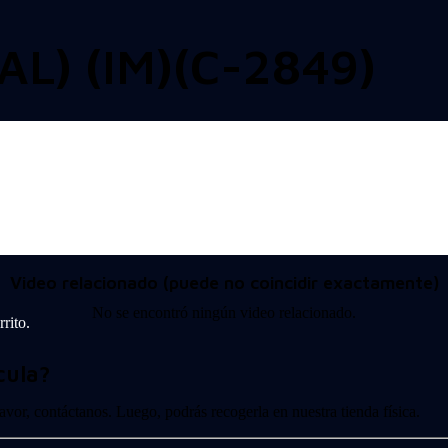
L) (IM)(C-2849)
Video relacionado (puede no coincidir exactamente)
No se encontró ningún video relacionado.
rito.
cula?
 favor, contáctanos. Luego, podrás recogerla en nuestra tienda física.