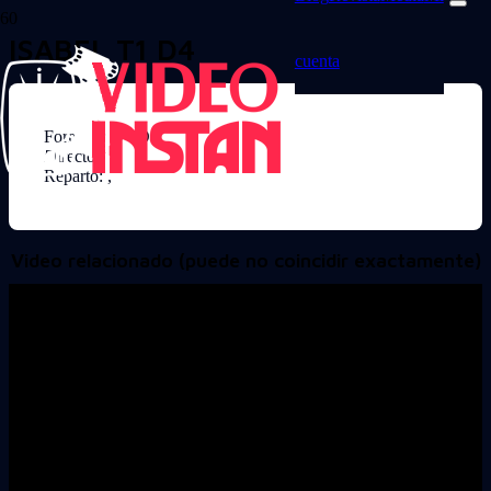
ISABEL T1 D4
cuenta
Formato: DVD
Director:
Reparto: ,
Video relacionado (puede no coincidir exactamente)