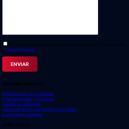
Doy mi consentimiento para el tratamiento de mis datos personales. He leído y acepto
la
política de privacidad.
*
Entradas recientes
Películas para ver en familia
Cine refrescante y veraniego
Adopta un videoclub
Sorteo exclusivo suscriptores tarifa plana
Las mejores comedias
Video Instan