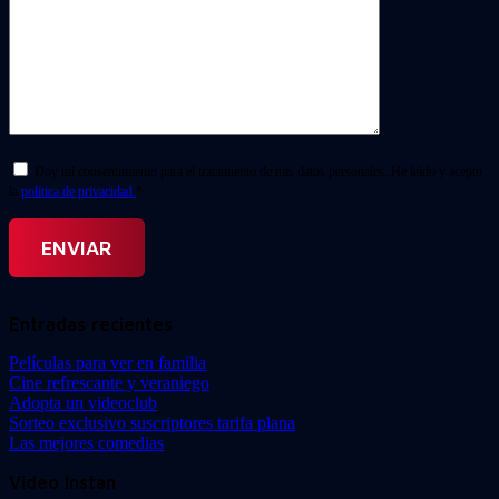
Doy mi consentimiento para el tratamiento de mis datos personales. He leído y acepto
la
política de privacidad.
*
Entradas recientes
Películas para ver en familia
Cine refrescante y veraniego
Adopta un videoclub
Sorteo exclusivo suscriptores tarifa plana
Las mejores comedias
Video Instan