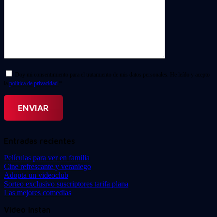
Doy mi consentimiento para el tratamiento de mis datos personales. He leído y acepto
la
política de privacidad.
*
Entradas recientes
Películas para ver en familia
Cine refrescante y veraniego
Adopta un videoclub
Sorteo exclusivo suscriptores tarifa plana
Las mejores comedias
Video Instan