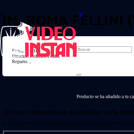
IM. ROMA FELLINI 
Formato: VHS
Director: Federico Fellini
Reparto: ,
Producto
se ha añadido a tu car
¿Estas interesado/a en alquilar esta pelí
Si quieres saber si la película que deseas alquilar está disponible, por