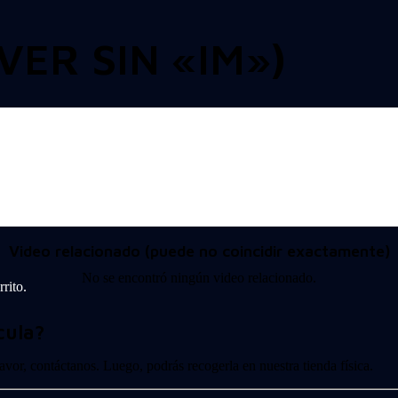
(VER SIN «IM»)
Video relacionado (puede no coincidir exactamente)
No se encontró ningún video relacionado.
rito.
cula?
 favor, contáctanos. Luego, podrás recogerla en nuestra tienda física.