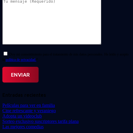
Doy mi consentimiento para el tratamiento de mis datos personales. He leído y acepto
la
política de privacidad.
*
Entradas recientes
Películas para ver en familia
Cine refrescante y veraniego
Adopta un videoclub
Sorteo exclusivo suscriptores tarifa plana
Las mejores comedias