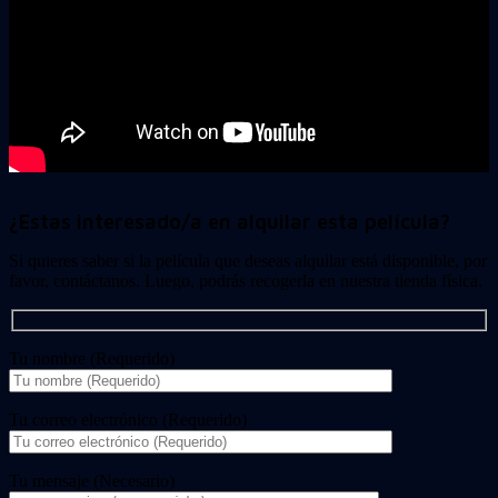
¿Estas interesado/a en alquilar esta película?
Si quieres saber si la película que deseas alquilar está disponible, por
favor, contáctanos. Luego, podrás recogerla en nuestra tienda física.
Tu nombre (Requerido)
Tu correo electrónico (Requerido)
Tu mensaje (Necesario)