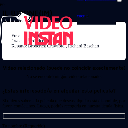
IL BIDONE(IM)
cuenta
Formato: DVD
Director: Federico Fellini
Reparto: Broderick Crawford , Richard Basehart
Video relacionado (puede no coincidir exactamente)
No se encontró ningún video relacionado.
¿Estas interesado/a en alquilar esta película?
Si quieres saber si la película que deseas alquilar está disponible, por
favor, contáctanos. Luego, podrás recogerla en nuestra tienda física.
Tu nombre (Requerido)