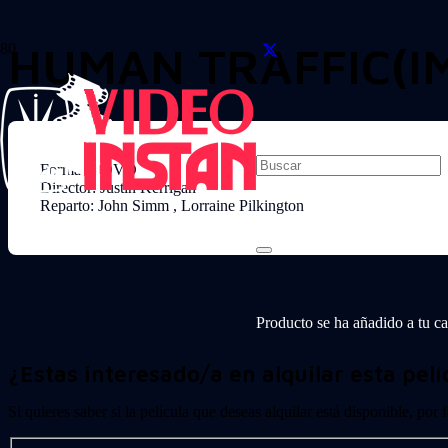
HUMAN TRAFFIC(I
Formato: DVD
Director: Justin Kerrigan
Reparto: John Simm , Lorraine Pilkington
Producto
se ha añadido a tu car
¿Estas interesado/a en alquilar esta pelí
Si quieres saber si la película que deseas alquilar está disponible, por