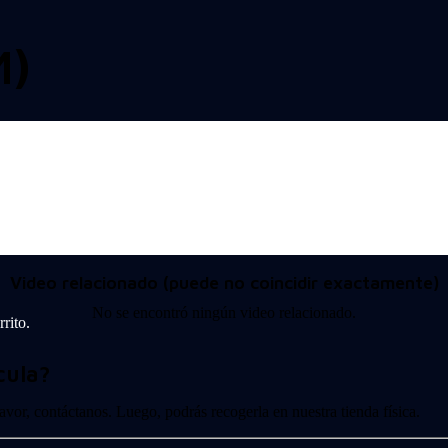
M)
Video relacionado (puede no coincidir exactamente)
No se encontró ningún video relacionado.
rito.
cula?
 favor, contáctanos. Luego, podrás recogerla en nuestra tienda física.