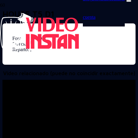
HOUSE T5 D1
cuenta
Formato: DVD
Director:
Reparto: ,
Video relacionado (puede no coincidir exactamente)