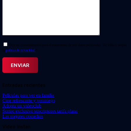
Doy mi consentimiento para el tratamiento de mis datos personales. He leído y acepto
la
política de privacidad.
*
Entradas recientes
Películas para ver en familia
Cine refrescante y veraniego
Adopta un videoclub
Sorteo exclusivo suscriptores tarifa plana
Las mejores comedias
Video Instan