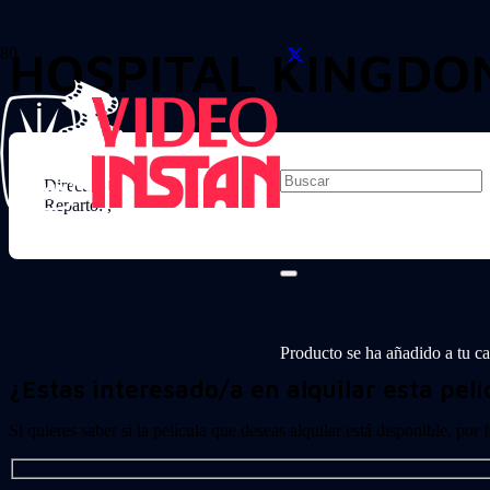
HOSPITAL KINGDOM
Director:
Reparto: ,
Producto
se ha añadido a tu car
¿Estas interesado/a en alquilar esta pelí
Si quieres saber si la película que deseas alquilar está disponible, por