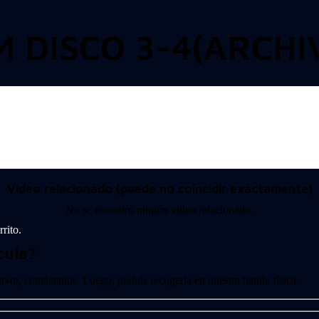
 DISCO 3-4(ARCHIV
Video relacionado (puede no coincidir exactamente)
No se encontró ningún video relacionado.
rito.
cula?
 favor, contáctanos. Luego, podrás recogerla en nuestra tienda física.