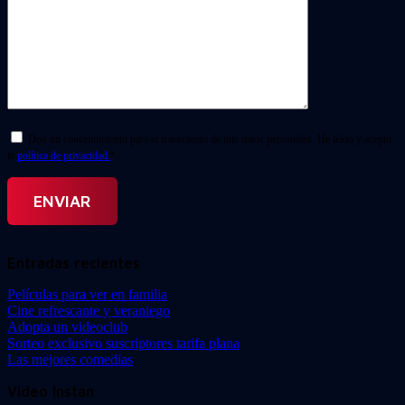
Doy mi consentimiento para el tratamiento de mis datos personales. He leído y acepto
la
política de privacidad.
*
Entradas recientes
Películas para ver en familia
Cine refrescante y veraniego
Adopta un videoclub
Sorteo exclusivo suscriptores tarifa plana
Las mejores comedias
Video Instan