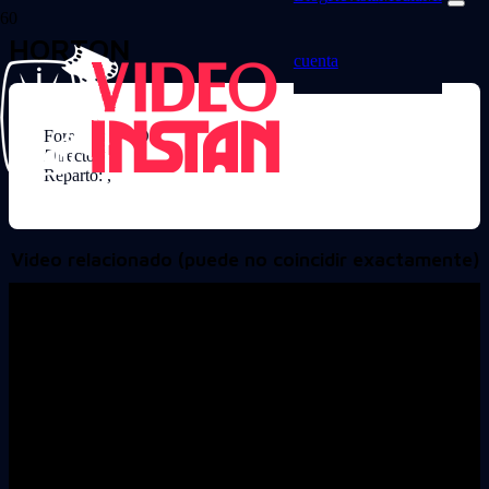
HORTON
cuenta
Formato: DVD
Director:
Reparto: ,
Video relacionado (puede no coincidir exactamente)