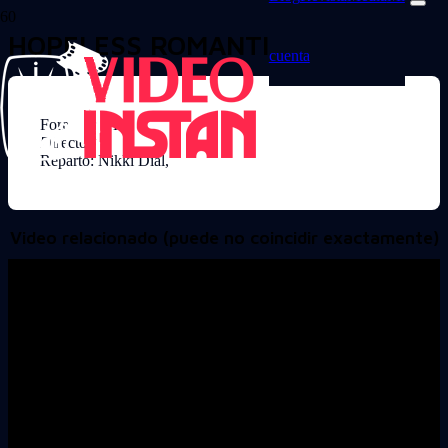
HOPELESS ROMANTIC
cuenta
Formato: VHS
Director:
Reparto: Nikki Dial,
Video relacionado (puede no coincidir exactamente)