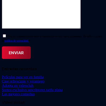
Doy mi consentimiento para el tratamiento de mis datos personales. He leído y acepto
la
política de privacidad.
*
Entradas recientes
Películas para ver en familia
Cine refrescante y veraniego
Adopta un videoclub
Sorteo exclusivo suscriptores tarifa plana
Las mejores comedias
Video Instan